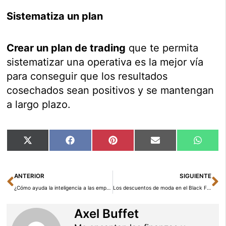
Sistematiza un plan
Crear un plan de trading
que te permita
sistematizar una operativa es la mejor vía
para conseguir que los resultados
cosechados sean positivos y se mantengan
a largo plazo.
Compartir
Compartir
Compartir
Compartir
Compar
X
Facebook
Pinterest
Email
Whats
en
en
en
en
en
(Twitter)
Ant
Si
ANTERIOR
SIGUIENTE
¿Cómo ayuda la inteligencia a las empresas?
Los descuentos de moda en el Black Friday 2014 para España
Axel Buffet