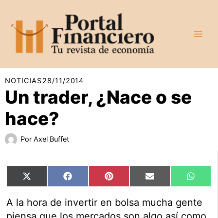
Ir
al
contenido
NOTICIAS
28/11/2014
Un trader, ¿Nace o se
hace?
Por
Axel Buffet
Compartir
Compartir
Compartir
Compartir
Compar
X
Facebook
Pinterest
Email
Whats
en
en
en
en
en
(Twitter)
A la hora de invertir en bolsa mucha gente
piensa que los mercados son algo así como