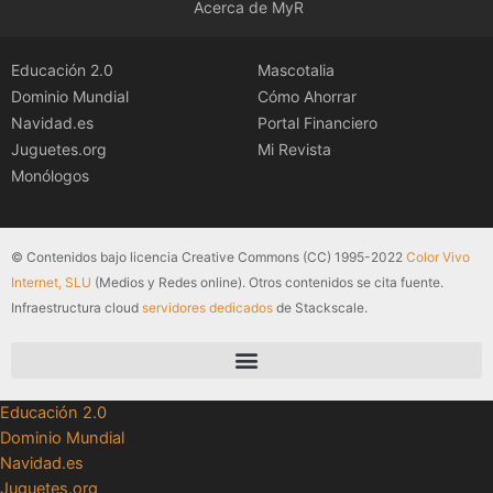
Acerca de MyR
Educación 2.0
Mascotalia
Dominio Mundial
Cómo Ahorrar
Navidad.es
Portal Financiero
Juguetes.org
Mi Revista
Monólogos
© Contenidos bajo licencia Creative Commons (CC) 1995-2022
Color Vivo
Internet, SLU
(Medios y Redes online). Otros contenidos se cita fuente.
Infraestructura cloud
servidores dedicados
de Stackscale.
Educación 2.0
Dominio Mundial
Navidad.es
Juguetes.org