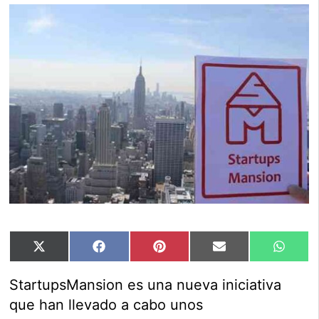
Compartir
Compartir
Compartir
Compartir
Compar
X
Facebook
Pinterest
Email
Whats
en
en
en
en
en
(Twitter)
StartupsMansion es una nueva iniciativa
que han llevado a cabo unos