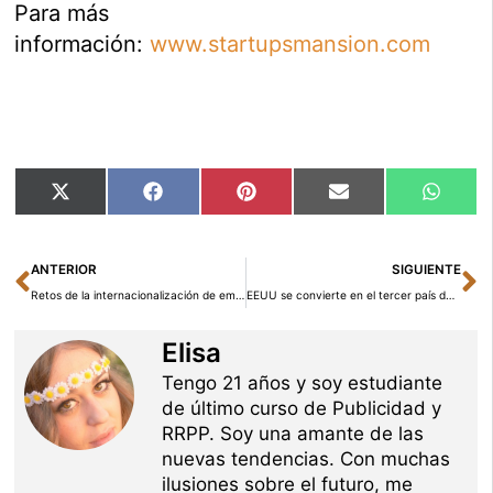
Para más
información:
www.startupsmansion.com
Compartir
Compartir
Compartir
Compartir
Compar
X
Facebook
Pinterest
Email
Whats
en
en
en
en
en
(Twitter)
Ant
Si
ANTERIOR
SIGUIENTE
Retos de la internacionalización de empresas
EEUU se convierte en el tercer país del mundo por valor de pagos en yuanes
Elisa
Tengo 21 años y soy estudiante
de último curso de Publicidad y
RRPP. Soy una amante de las
nuevas tendencias. Con muchas
ilusiones sobre el futuro, me