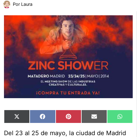
Por
Laura
Compartir
Compartir
Compartir
Compartir
Compar
X
Facebook
Pinterest
Email
Whats
en
en
en
en
en
(Twitter)
Del 23 al 25 de mayo, la ciudad de Madrid