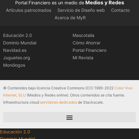
Medios y Redes
Portal Financiero es un medio de
Artículos patrocinados
Servicio de Diseño web
Contacto
Acerca de MyR
Educación 2.0
Mascotalia
Dominio Mundial
Cómo Ahorrar
Navidad.es
Portal Financiero
Juguetes.org
Mi Revista
Monólogos
© Contenidos bajo licencia Creative Commons (CC) 1995-2022
Color Vivo
Internet, SLU
(Medios y Redes online). Otros contenidos se cita fuente.
Infraestructura cloud
servidores dedicados
de Stackscale.
Educación 2.0