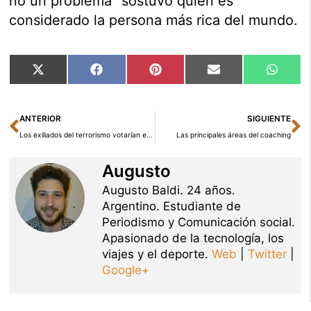
no un problema” sostuvo quien es
considerado la persona más rica del mundo.
Compartir
Compartir
Compartir
Compartir
Compar
X
Facebook
Pinterest
Email
Whats
en
en
en
en
en
(Twitter)
Ant
Si
ANTERIOR
SIGUIENTE
Los exiliados del terrorismo votarían en el País Vasco
Las principales áreas del coaching
Augusto
Augusto Baldi. 24 años.
Argentino. Estudiante de
Periodismo y Comunicación social.
Apasionado de la tecnología, los
viajes y el deporte.
Web
|
Twitter
|
Google+