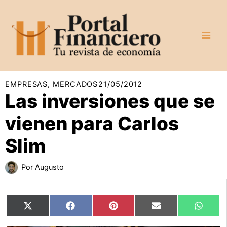
Ir
al
contenido
EMPRESAS
,
MERCADOS
21/05/2012
Las inversiones que se
vienen para Carlos
Slim
Por
Augusto
Compartir
Compartir
Compartir
Compartir
Compar
X
Facebook
Pinterest
Email
Whats
en
en
en
en
en
(Twitter)