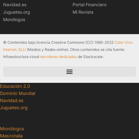
Navidad.es
Portal Financiero
Juguetes.org
Mi Revista
Monólogos
© Contenidos bajo licencia Creative Commons (CC) 1995-2022
Color Vivo
Internet, SLU
(Medios y Redes online). Otros contenidos se cita fuente.
Infraestructura cloud
servidores dedicados
de Stackscale.
Educación 2.0
Dominio Mundial
Navidad.es
Juguetes.org
Monólogos
Mascotalia