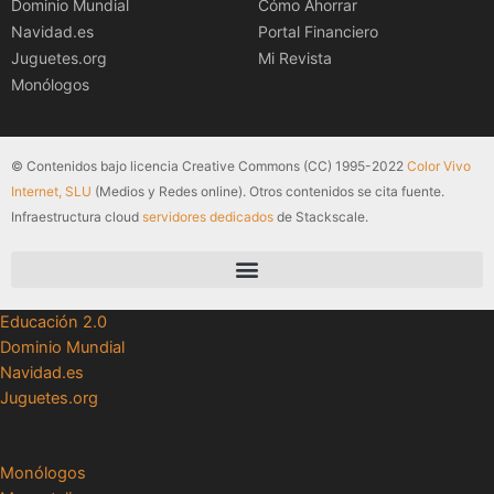
Dominio Mundial
Cómo Ahorrar
Navidad.es
Portal Financiero
Juguetes.org
Mi Revista
Monólogos
© Contenidos bajo licencia Creative Commons (CC) 1995-2022
Color Vivo
Internet, SLU
(Medios y Redes online). Otros contenidos se cita fuente.
Infraestructura cloud
servidores dedicados
de Stackscale.
Educación 2.0
Dominio Mundial
Navidad.es
Juguetes.org
Monólogos