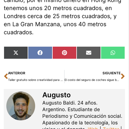
cambio, por el mismo dinero en Hong Kong
tenemos unos 20 metros cuadrados, en
Londres cerca de 25 metros cuadrados, y
en La Gran Manzana, unos 40 metros
cuadrados.
Compartir
Compartir
Compartir
Compartir
Compar
X
Facebook
Pinterest
Email
Whats
en
en
en
en
en
(Twitter)
Ant
Si
ANTERIOR
SIGUIENTE
Taller gratuito sobre creatividad para emprendedores
El costo del seguro de coches sigue bajando
Augusto
Augusto Baldi. 24 años.
Argentino. Estudiante de
Periodismo y Comunicación social.
Apasionado de la tecnología, los