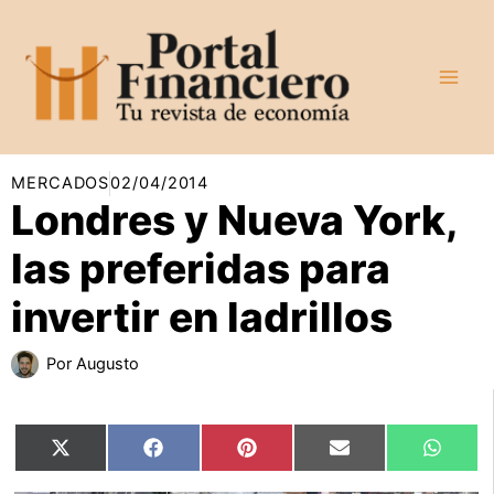
Ir
al
contenido
MERCADOS
02/04/2014
Londres y Nueva York,
las preferidas para
invertir en ladrillos
Por
Augusto
Compartir
Compartir
Compartir
Compartir
Compar
X
Facebook
Pinterest
Email
Whats
en
en
en
en
en
(Twitter)